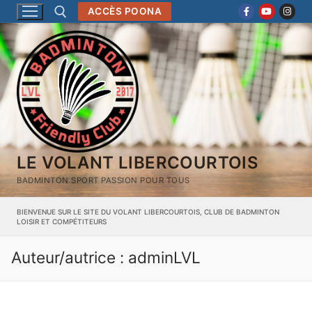
Aller
ACCÈS POONA
au
contenu
Rechercher :
LE VOLANT LIBERCOURTOIS
BADMINTON SPORT PASSION POUR TOUS
BIENVENUE SUR LE SITE DU VOLANT LIBERCOURTOIS, CLUB DE BADMINTON
LOISIR ET COMPÉTITEURS
Auteur/autrice :
adminLVL